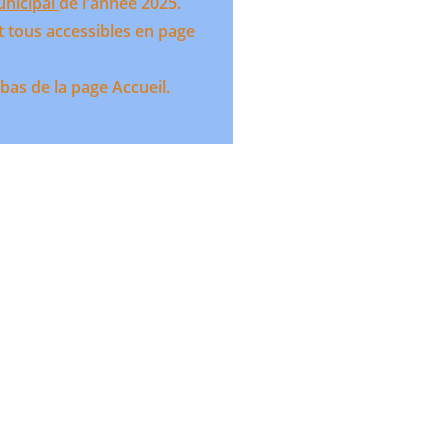
unicipal
de l'année 2025.
t tous accessibles en page
 bas de la page Accueil.