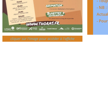
- Touj
- NB 
Actual
- Pour
cliquer sur l'image pour accèder à l'affiche