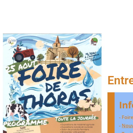
SI
Entr
In
- Foi
-
Nouv