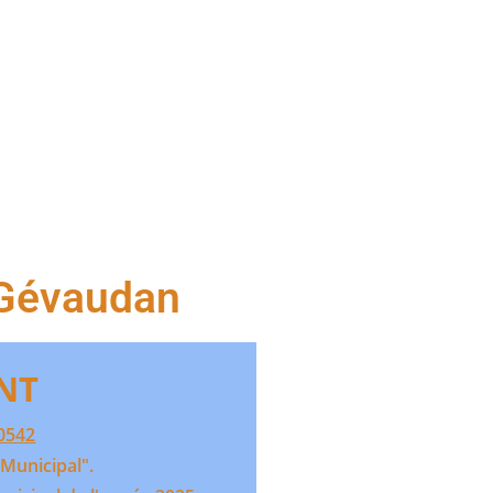
ORAS
 Gévaudan
ANT
0542
 Municipal".