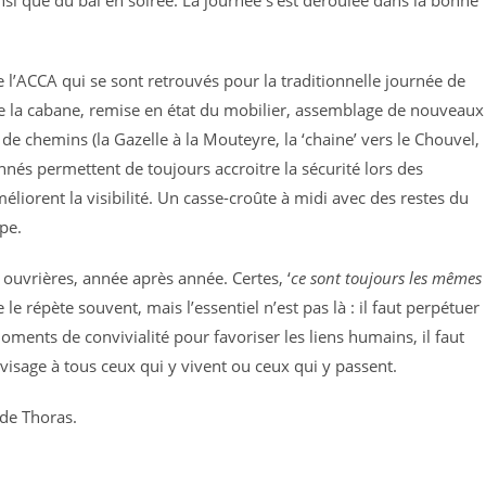
nsi que du bal en soirée. La journée s’est déroulée dans la bonne
l’ACCA qui se sont retrouvés pour la traditionnelle journée de
e la cabane, remise en état du mobilier, assemblage de nouveaux
de chemins (la Gazelle à la Mouteyre, la ‘chaine’ vers le Chouvel,
nnés permettent de toujours accroitre la sécurité lors des
iorent la visibilité. Un casse-croûte à midi avec des restes du
pe.
 ouvrières, année après année. Certes, ‘
ce sont toujours les mêmes
le répète souvent, mais l’essentiel n’est pas là : il faut perpétuer
oments de convivialité pour favoriser les liens humains, il faut
isage à tous ceux qui y vivent ou ceux qui y passent.
de Thoras.