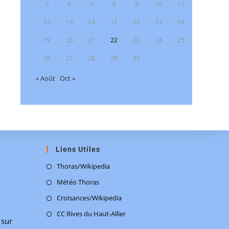
5
6
7
8
9
10
11
12
13
14
15
16
17
18
19
20
21
22
23
24
25
26
27
28
29
30
« Août
Oct »
Liens Utiles
Thoras/Wikipedia
Météo Thoras
Croisances/Wikipedia
CC Rives du Haut-Allier
 sur