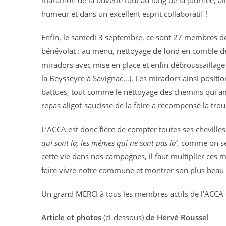
marathon de la buvette tout au long de la journée, ai
humeur et dans un excellent esprit collaboratif !
Enfin, le samedi 3 septembre, ce sont 27 membres de 
bénévolat : au menu, nettoyage de fond en comble d
miradors avec mise en place et enfin débroussaillage 
la Beysseyre à Savignac…). Les miradors ainsi positio
battues, tout comme le nettoyage des chemins qui amél
repas aligot-saucisse de la foire a récompensé la trou
L’ACCA est donc fière de compter toutes ses chevilles
qui sont là, les mêmes qui ne sont pas là’
, comme on se 
cette vie dans nos campagnes, il faut multiplier ces m
faire vivre notre commune et montrer son plus beau v
Un grand MERCI à tous les membres actifs de l’ACCA 
Article et photos
(ci-dessous)
de Hervé Roussel