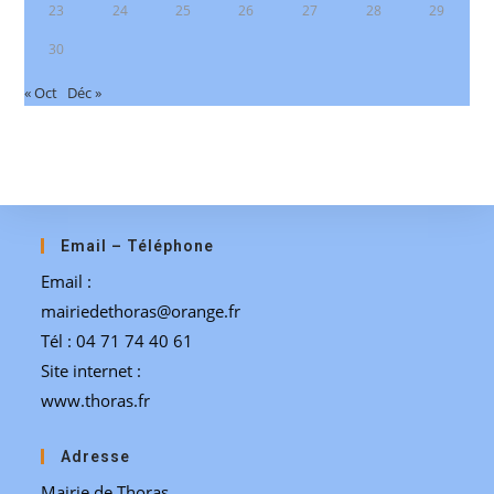
23
24
25
26
27
28
29
30
« Oct
Déc »
Email – Téléphone
Email :
mairiedethoras@orange.fr
Tél : 04 71 74 40 61
Site internet :
www.thoras.fr
Adresse
Mairie de Thoras