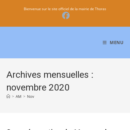
Skip
Bienvenue sur le site officiel de la mairie de Thoras
to
content
MENU
Archives mensuelles :
novembre 2020
>
AM
>
Nov