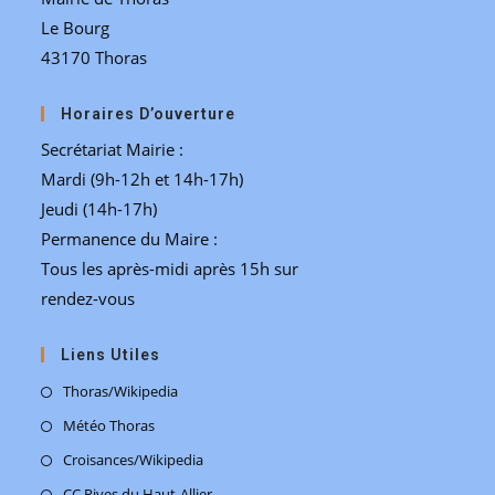
Le Bourg
43170 Thoras
Horaires D’ouverture
Secrétariat Mairie :
Mardi (9h-12h et 14h-17h)
Jeudi (14h-17h)
Permanence du Maire :
Tous les après-midi après 15h sur
rendez-vous
Liens Utiles
S’ouvre
Thoras/Wikipedia
dans
S’ouvre
Météo Thoras
un
dans
S’ouvre
Croisances/Wikipedia
nouvel
un
dans
S’ouvre
CC Rives du Haut-Allier