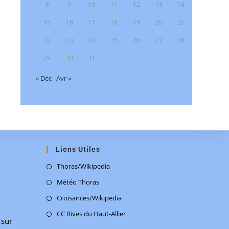
8
9
10
11
12
13
14
15
16
17
18
19
20
21
22
23
24
25
26
27
28
29
30
31
« Déc
Avr »
Liens Utiles
Thoras/Wikipedia
Météo Thoras
Croisances/Wikipedia
CC Rives du Haut-Allier
 sur