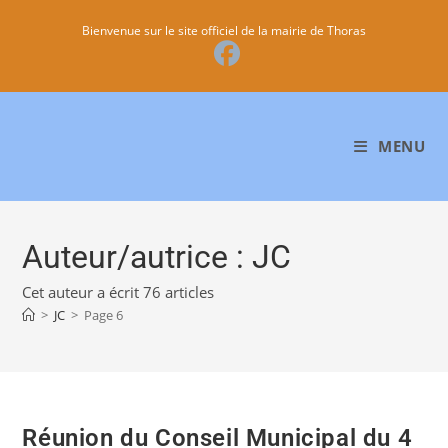
Bienvenue sur le site officiel de la mairie de Thoras
MENU
Auteur/autrice :
JC
Cet auteur a écrit 76 articles
>
JC
>
Page 6
Réunion du Conseil Municipal du 4