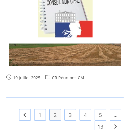
19 juillet 2025
CR Réunions CM
1
2
3
4
5
…
13