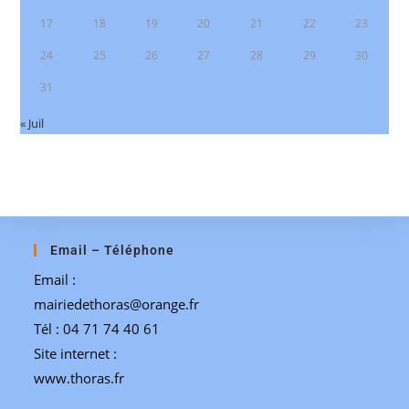
17
18
19
20
21
22
23
24
25
26
27
28
29
30
31
« Juil
Email – Téléphone
Email :
mairiedethoras@orange.fr
Tél : 04 71 74 40 61
Site internet :
www.thoras.fr