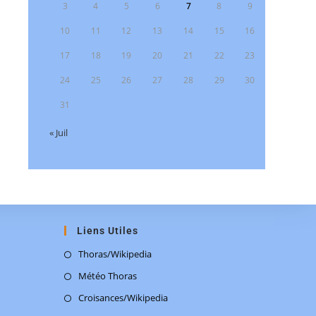
3
4
5
6
7
8
9
10
11
12
13
14
15
16
17
18
19
20
21
22
23
24
25
26
27
28
29
30
31
« Juil
Liens Utiles
Thoras/Wikipedia
Météo Thoras
Croisances/Wikipedia