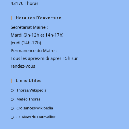
43170 Thoras
Horaires D’ouverture
Secrétariat Mairie :
Mardi (9h-12h et 14h-17h)
Jeudi (14h-17h)
Permanence du Maire :
Tous les après-midi après 15h sur
rendez-vous
Liens Utiles
S’ouvre
Thoras/Wikipedia
dans
S’ouvre
Météo Thoras
un
dans
S’ouvre
Croisances/Wikipedia
nouvel
un
dans
S’ouvre
CC Rives du Haut-Allier
onglet
nouvel
un
dans
onglet
nouvel